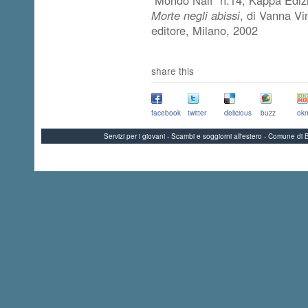
Morte negli abissi
, di Vanna Vi
editore, Milano, 2002
share this
facebook
twitter
delicious
buzz
okn
Servizi per i giovani - Scambi e soggiorni all'estero - Comune 