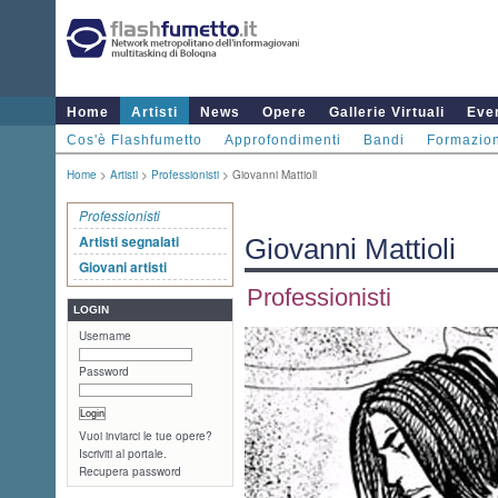
Home
Artisti
News
Opere
Gallerie Virtuali
Even
Cos'è Flashfumetto
Approfondimenti
Bandi
Formazio
Home
>
Artisti
>
Professionisti
> Giovanni Mattioli
Professionisti
Artisti segnalati
Giovanni Mattioli
Giovani artisti
Professionisti
LOGIN
Username
Password
Vuoi inviarci le tue opere?
Iscriviti al portale.
Recupera password