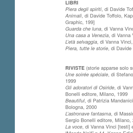
LIBRI
Piera degli spiriti
, di Davide To
Animali
, di Davide Toffolo, Ka
Graphic, 199]
Guarda che luna
, di Vanna Vin
Una casa a Venezia
, di Vanna
L’età selvaggia
, di Vanna Vinci
Piera, tutte le storie
, di Davide
RIVISTE
(storie apparse solo su
Une soirée spéciale
, di Stefano
1999
Gli adoratori di Osiride
, di Van
Bonelli editore, Milano, 1999
Beautiful
, di Patrizia Mandanic
Bologna, 2000
L’astronave fantasma
, di Massi
Sergio Bonelli editore, Milano,
La voce
, di Vanna Vinci [testi
“Mondo Naif” n.14, Kappa Ediz