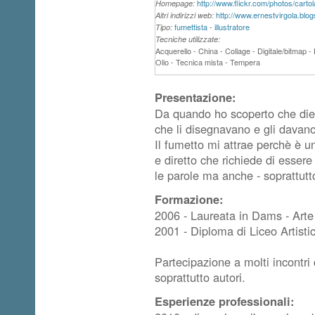
http://www.flickr.com/photos/cartol
Homepage:
http://www.ernestvirgola.blo
Altri indirizzi web:
fumettista
-
illustratore
Tipo:
Tecniche utilizzate:
Acquerello - China - Collage - Digitale/bitmap - D
Olio - Tecnica mista - Tempera
Presentazione:
Da quando ho scoperto che diet
che li disegnavano e gli davano
Il fumetto mi attrae perchè è 
e diretto che richiede di esser
le parole ma anche - soprattutt
Formazione:
2006 - Laureata in Dams - Arte
2001 - Diploma di Liceo Artisti
Partecipazione a molti incontri 
soprattutto autori.
Esperienze professionali: