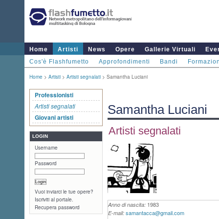
Home
Artisti
News
Opere
Gallerie Virtuali
Even
Cos'è Flashfumetto
Approfondimenti
Bandi
Formazio
Home
>
Artisti
>
Artisti segnalati
> Samantha Luciani
Professionisti
Artisti segnalati
Samantha Luciani
Giovani artisti
Artisti segnalati
LOGIN
Username
Password
Vuoi inviarci le tue opere?
Iscriviti al portale.
1983
Anno di nascita:
Recupera password
samantacca@gmail.com
E-mail: