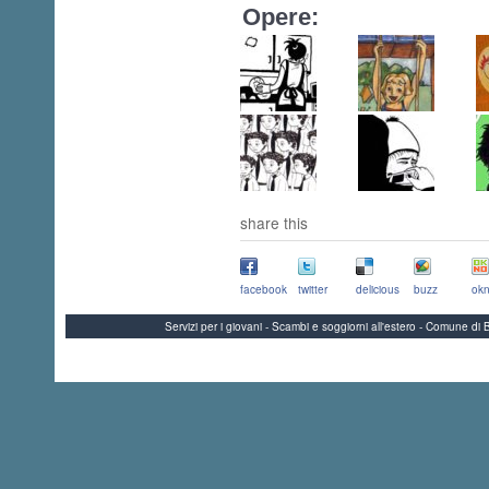
Opere:
share this
facebook
twitter
delicious
buzz
okn
Servizi per i giovani - Scambi e soggiorni all'estero - Comune 