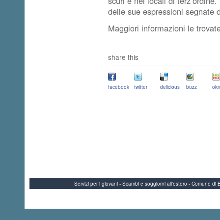
scuri e nei locali di terz’ordine
delle sue espressioni segnate 
Maggiori informazioni le trovat
share this
facebook
twitter
delicious
buzz
okn
Servizi per i giovani - Scambi e soggiorni all'estero - Comune 