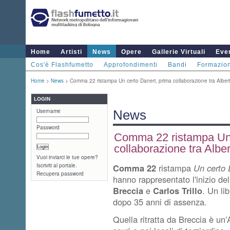
Home
Artisti
News
Opere
Gallerie Virtuali
Even
Cos'è Flashfumetto
Approfondimenti
Bandi
Formazio
Home
>
News
> Comma 22 ristampa Un certo Daneri, prima collaborazione tra Albert
LOGIN
Username
News
Password
Comma 22 ristampa Un 
collaborazione tra Alber
Vuoi inviarci le tue opere?
Iscriviti al portale.
Comma 22
ristampa
Un certo 
Recupera password
hanno rappresentato
l'inizio d
Breccia
e
Carlos Trillo
. Un lib
dopo 35 anni di assenza.
Quella ritratta da Breccia è un