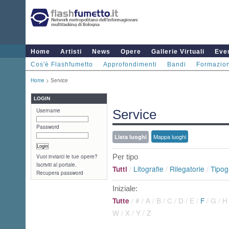
Home
Artisti
News
Opere
Gallerie Virtuali
Even
Cos'è Flashfumetto
Approfondimenti
Bandi
Formazio
Home
> Service
LOGIN
Username
Service
Password
Mappa luoghi
Lista luoghi
Per tipo
Vuoi inviarci le tue opere?
Iscriviti al portale.
/
Litografie
/
Rilegatorie
/
Tipog
Tutti
Recupera password
Iniziale:
/
#
/
A
/
B
/
C
/
D
/
E
/
F
/
G
/
H
Tutte
W
/
X
/
Y
/
Z