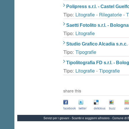
Polipress s.r.l. - Castel Guel
Tipo:
Litografie
-
Rilegatorie
-
T
Saetti Fotolito s.r.l. - Bologna
Tipo:
Litografie
Studio Grafico Alcadia s.n.c.
Tipo:
Tipografie
Tipolitografia FD s.r.l. - Bolo
Tipo:
Litografie
-
Tipografie
share this
facebook
twitter
delicious
buzz
okn
Servizi per i giovani - Scambi e soggiorni all'estero - Comune 