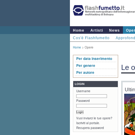
Home
Artisti
News
Ope
Cos'è Flashfumetto
Approfond
Home
> Opere
Per data inserimento
Per genere
Le 
Per autore
LOGIN
Ulti
Username
Password
Vuoi inviarci le tue opere?
Iscriviti al portale.
Recupera password