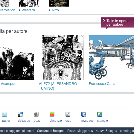
reroistico
Western
Altro
Tutte le opere
per autore
lia per autore
o Acampora
ALE72 (ALESSANDRO
Francesco Cattani
TUMINO)
twitter
delicious
buzz
oknotizie
digg
myspace
stumble
Scambi e soggiorni all'estero - Comune di Bologna | Piazza Maggiore 6 - 40124 Bologna
-
e-mail:
gi