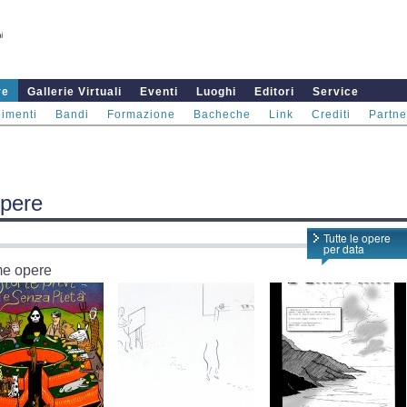
re
Gallerie Virtuali
Eventi
Luoghi
Editori
Service
imenti
Bandi
Formazione
Bacheche
Link
Crediti
Partne
opere
Tutte le opere
per data
me opere