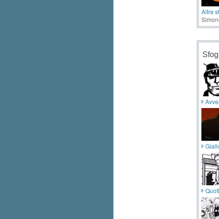
Altre s
Simone
Sfog
Avve
Giall
Quoti