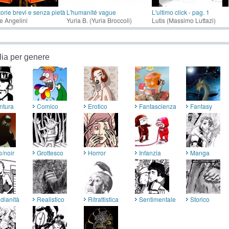
torie brevi e senza pietà
L'humanité vague
L'ultimo click - pag. 1
 Angelini
Yuria B. (Yuria Broccoli)
Lutis (Massimo Luttazi)
lia per genere
ntura
Comico
Erotico
Fantascienza
Fantasy
o/noir
Grottesco
Horror
Infanzia
Manga
dianità
Realistico
Ritrattistica
Sentimentale
Storico