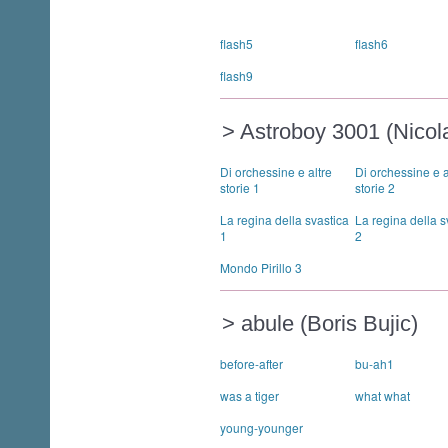
flash5
flash6
flash9
> Astroboy 3001 (Nicola
Di orchessine e altre
Di orchessine e a
storie 1
storie 2
La regina della svastica
La regina della s
1
2
Mondo Pirillo 3
> abule (Boris Bujic)
before-after
bu-ah1
was a tiger
what what
young-younger