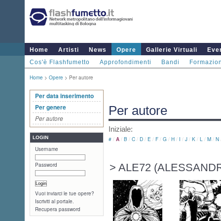
Home
Artisti
News
Opere
Gallerie Virtuali
Even
Cos'è Flashfumetto
Approfondimenti
Bandi
Formazio
Home
>
Opere
> Per autore
Per data inserimento
Per genere
Per autore
Per autore
Iniziale:
LOGIN
#
/
A
/
B
/
C
/
D
/
E
/
F
/
G
/
H
/
I
/
J
/
K
/
L
/
M
/
N
Username
Password
> ALE72 (ALESSAND
Vuoi inviarci le tue opere?
Iscriviti al portale.
Recupera password