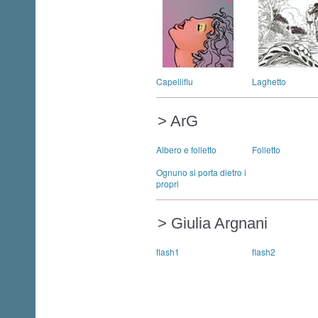
Capelliflu
Laghetto
> ArG
Albero e folletto
Folletto
Ognuno si porta dietro i
propri
> Giulia Argnani
flash1
flash2