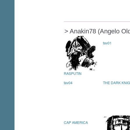
> Anakin78 (Angelo Ol
tav01
RASPUTIN
tav04
THE DARK KNI
CAP AMERICA