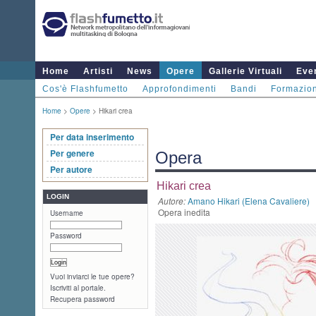
Home
Artisti
News
Opere
Gallerie Virtuali
Even
Cos'è Flashfumetto
Approfondimenti
Bandi
Formazio
Home
>
Opere
> Hikari crea
Per data inserimento
Per genere
Opera
Per autore
Hikari crea
LOGIN
Autore:
Amano Hikari (Elena Cavaliere)
Opera inedita
Username
Password
Vuoi inviarci le tue opere?
Iscriviti al portale.
Recupera password