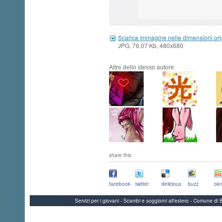
Scarica immagine nelle dimensioni ori
JPG, 76.07 Kb, 480x680
Altre dello stesso autore:
share this
facebook
twitter
delicious
buzz
okn
Servizi per i giovani - Scambi e soggiorni all'estero - Comune 