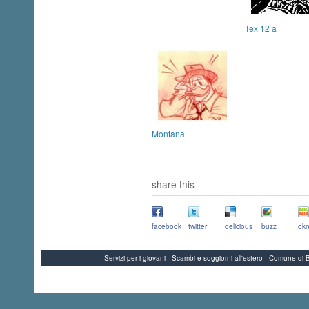
Tex 12 a
Montana
share this
facebook
twitter
delicious
buzz
okn
Servizi per i giovani - Scambi e soggiorni all'estero - Comune 