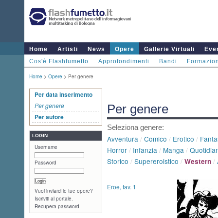
Home
Artisti
News
Opere
Gallerie Virtuali
Even
Cos'è Flashfumetto
Approfondimenti
Bandi
Formazio
Home
>
Opere
> Per genere
Per data inserimento
Per genere
Per genere
Per autore
Seleziona genere:
LOGIN
Avventura
/
Comico
/
Erotico
/
Fanta
Username
Horror
/
Infanzia
/
Manga
/
Quotidian
Storico
/
Supereroistico
/
/
Western
Password
Eroe, tav. 1
Vuoi inviarci le tue opere?
Iscriviti al portale.
Recupera password