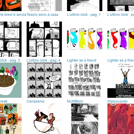
orie brevi e senza
Tesoro sono a casa
L'ultimo click - pag. 1
L'ultimo click - p
click - pag. 3
L'ultimo click - pag. 4
Lighter as a friend
Lighter as a frie
Break
Campiamo
NUMBers
Disoccupato