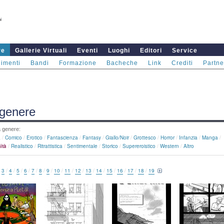
re
Gallerie Virtuali
Eventi
Luoghi
Editori
Service
imenti
Bandi
Formazione
Bacheche
Link
Crediti
Partne
 genere
a genere:
a
/
Comico
/
Erotico
/
Fantascienza
/
Fantasy
/
Giallo/noir
/
Grottesco
/
Horror
/
Infanzia
/
Manga
/
ità
/
Realistico
/
Ritrattistica
/
Sentimentale
/
Storico
/
Supereroistico
/
Western
/
Altro
/
3
/
4
/
5
/
6
/
7
/
8
/
9
/
10
/
11
/
12
/
13
/
14
/
15
/
16
/
17
/
18
/
19