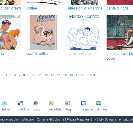
o, cari orsetti
Coffee
Riflessioni di una torta
gente di notte
 te
cuori in affitto
matteo e enrico
gatti neri cani b
cover
/
3
/
4
/
5
/
6
/
7
/
8
/
9
/
10
/
11
/
12
/
13
/
14
/
15
/
16
/
17
/
18
/
19
twitter
delicious
buzz
oknotizie
digg
myspace
stumble
Scambi e soggiorni all'estero - Comune di Bologna | Piazza Maggiore 6 - 40124 Bologna
-
e-mail:
gi