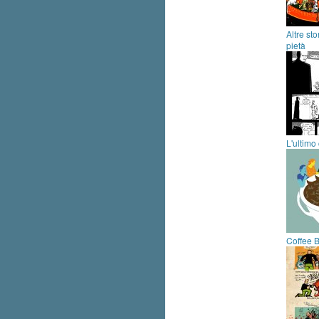
Altre st
pietà
L'ultimo 
Coffee 