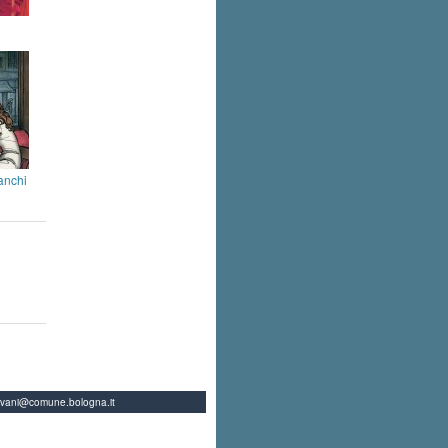
ianchi
ovani@comune.bologna.it