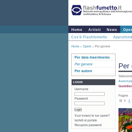
Home
Artisti
News
Ope
Cos'è Flashfumetto
Approfond
Home
>
Opere
> Per genere
Per data inserimento
Per genere
Per
Per autore
Selezion
Avventur
LOGIN
Quotidian
Username
Pagine
Password
1
/
2
Vuoi inviarci le tue opere?
Iscriviti al portale.
Recupera password