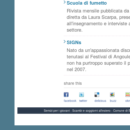
Scuola di fumetto
Rivista mensile pubblicata da
diretta da Laura Scarpa, pres
all'insegnamento e interviste a
settore.
SIGNs
Nato da un'appassionata disc
tenutasi al
Festival di Angoul
non ha purtroppo superato il 
nel 2007.
share this
facebook
twitter
delicious
buzz
okn
Servizi per i giovani - Scambi e soggiorni all'estero - Comune 