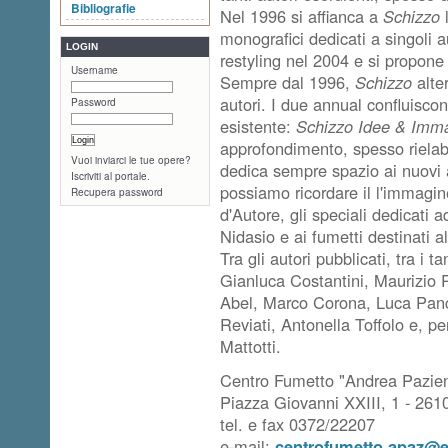
Bibliografie
Nel 1996 si affianca a
Schizzo
l
monografici dedicati a singoli 
LOGIN
restyling nel 2004 e si propone 
Username
Sempre dal 1996,
Schizzo
alter
autori. I due annual confluiscon
Password
esistente:
Schizzo Idee & Imma
approfondimento, spesso rielabo
Vuoi inviarci le tue opere?
dedica sempre spazio ai nuovi au
Iscriviti al portale.
possiamo ricordare il l'immagine
Recupera password
d'Autore, gli speciali dedicati 
Nidasio e ai fumetti destinati al
Tra gli autori pubblicati, tra i
Gianluca Costantini, Maurizio R
Abel, Marco Corona, Luca Panci
Reviati, Antonella Toffolo e, 
Mattotti.
Centro Fumetto "Andrea Pazie
Piazza Giovanni XXIII, 1 - 26
tel. e fax 0372/22207
e-mail:
centrofumetto.apaz@e