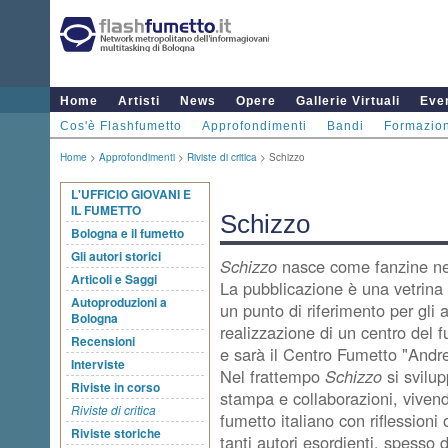
Home
Artisti
News
Opere
Gallerie Virtuali
Even
Cos'è Flashfumetto
Approfondimenti
Bandi
Formazio
Home
>
Approfondimenti
>
Riviste di critica
> Schizzo
L'UFFICIO GIOVANI E
IL FUMETTO
Schizzo
Bologna e il fumetto
Gli autori storici
Schizzo
nasce come fanzine nel
Articoli e Saggi
La pubblicazione è una vetrina p
Autoproduzioni a
un punto di riferimento per gli 
Bologna
realizzazione di un centro del 
Recensioni
e sarà il Centro Fumetto "Andr
Interviste
Nel frattempo
Schizzo
si svilu
Riviste in corso
stampa e collaborazioni, viven
Riviste di critica
fumetto italiano con riflessioni o
Riviste storiche
tanti autori esordienti, spesso d