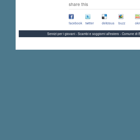
share this
facebook
twitter
delicious
buzz
okn
Servizi per i giovani - Scambi e soggiorni all'estero - Comune 