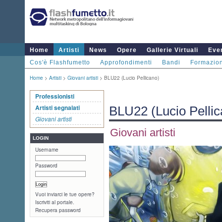
Home
Artisti
News
Opere
Gallerie Virtuali
Even
Cos'è Flashfumetto
Approfondimenti
Bandi
Formazio
Home
>
Artisti
>
Giovani artisti
> BLU22 (Lucio Pellicano)
Professionisti
Artisti segnalati
BLU22 (Lucio Pellic
Giovani artisti
Giovani artisti
LOGIN
Username
Password
Vuoi inviarci le tue opere?
Iscriviti al portale.
Recupera password