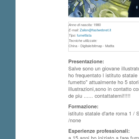
1980
Anno di nascita:
Zalion@fastwebnet.it
E-mail:
fumettista
Tipo:
Tecniche utilizzate:
China - Digitale/bitmap - Matita
Presentazione:
Salve sono un giovane illustra
ho frequentato l istituto stata
fumetto" attualmente ho 5 stori
illustrazioni,sono in contatto c
de piu ...... contattatemi!!!!!
Formazione:
istituto statale d'arte roma 1 
/none
Esperienze professionali:
a 15 anni ho iniziato a fare fum