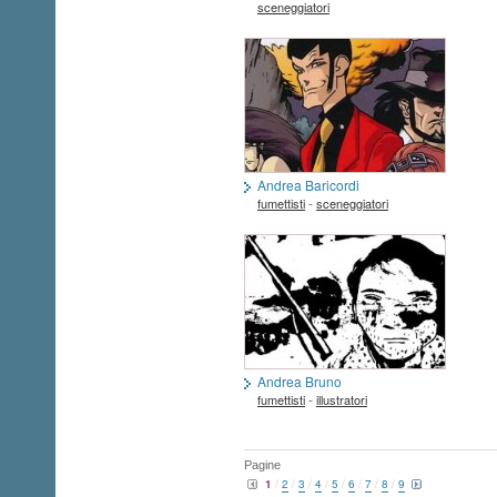
sceneggiatori
Andrea Baricordi
-
fumettisti
sceneggiatori
Andrea Bruno
-
fumettisti
illustratori
Pagine
1
/
2
/
3
/
4
/
5
/
6
/
7
/
8
/
9