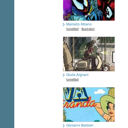
Marcello Albano
-
fumettisti
illustratori
Giulia Argnani
fumettisti
Giovanni Barbieri