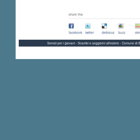
share this
facebook
twitter
delicious
buzz
okn
Servizi per i giovani - Scambi e soggiorni all'estero - Comune 