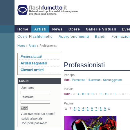
Home
Artisti
News
Opere
Gallerie Virtuali
Even
Cos'è Flashfumetto
Approfondimenti
Bandi
Formazio
Home
>
Artisti
> Professionisti
Professionisti
Artisti segnalati
Professionisti
Giovani artisti
Per tipo
Tutti
/
Fumettisti
/
Illustratori
/
Sceneggiatori
LOGIN
Username
Iniziale:
Tutte
/
#
/
A
/
B
/
C
/
D
/
E
/
F
/
G
/
H
/
I
/
J
/
K
/
L
Password
Pagine
1
/
2
/
3
/
4
/
5
/
6
/
7
/
8
/
9
Vuoi inviarci le tue opere?
Iscriviti al portale.
Recupera password