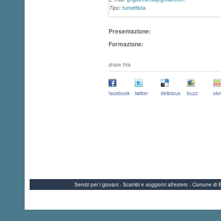
fumettista
Tipo:
Presentazione:
Formazione:
share this
facebook
twitter
delicious
buzz
okn
Servizi per i giovani - Scambi e soggiorni all'estero - Comune 