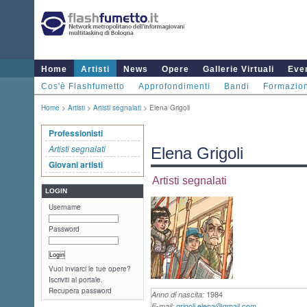
Home
Artisti
News
Opere
Gallerie Virtuali
Even
Cos'è Flashfumetto
Approfondimenti
Bandi
Formazio
Home
>
Artisti
>
Artisti segnalati
> Elena Grigoli
Professionisti
Artisti segnalati
Elena Grigoli
Giovani artisti
Artisti segnalati
LOGIN
Username
Password
Vuoi inviarci le tue opere?
Iscriviti al portale.
Recupera password
1984
Anno di nascita:
grigoli.elena@gmail.com
E-mail: