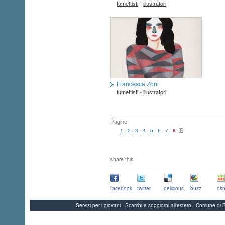
-
fumettisti
illustratori
Francesca Zoni
-
fumettisti
illustratori
Pagine
1
/
2
/
3
/
4
/
5
/
6
/
7
/
8
share this
facebook
twitter
delicious
buzz
okn
Servizi per i giovani - Scambi e soggiorni all'estero - Comune 