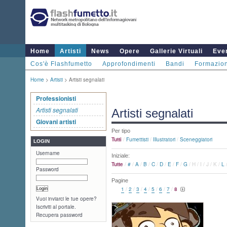
Home
Artisti
News
Opere
Gallerie Virtuali
Even
Cos'è Flashfumetto
Approfondimenti
Bandi
Formazio
Home
>
Artisti
> Artisti segnalati
Professionisti
Artisti segnalati
Artisti segnalati
Giovani artisti
Per tipo
Tutti
/
Fumettisti
/
Illustratori
/
Sceneggiatori
LOGIN
Username
Iniziale:
Tutte
/
#
/
A
/
B
/
C
/
D
/
E
/
F
/
G
/
H
/
I
/
J
/
K
/
L
Password
Pagine
1
/
2
/
3
/
4
/
5
/
6
/
7
/
8
Vuoi inviarci le tue opere?
Iscriviti al portale.
Recupera password