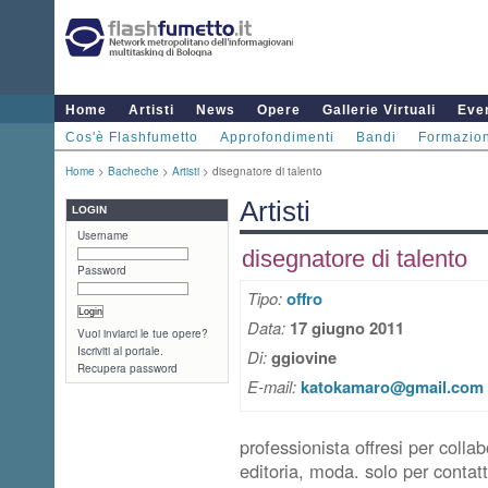
Home
Artisti
News
Opere
Gallerie Virtuali
Even
Cos'è Flashfumetto
Approfondimenti
Bandi
Formazio
Home
>
Bacheche
>
Artisti
> disegnatore di talento
Artisti
LOGIN
Username
disegnatore di talento
Password
Tipo:
offro
Data:
17 giugno 2011
Vuoi inviarci le tue opere?
Iscriviti al portale.
Di:
ggiovine
Recupera password
E-mail:
katokamaro@gmail.com
professionista offresi per collab
editoria, moda. solo per contatt