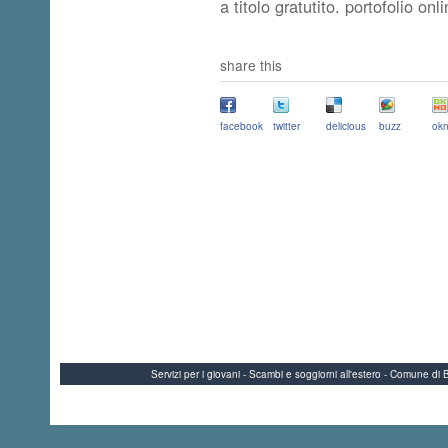
a titolo gratutito. portofolio onl
share this
facebook
twitter
delicious
buzz
okn
Servizi per i giovani - Scambi e soggiorni all'estero - Comune 