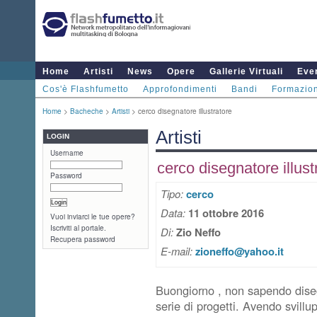
Home
Artisti
News
Opere
Gallerie Virtuali
Even
Cos'è Flashfumetto
Approfondimenti
Bandi
Formazio
Home
>
Bacheche
>
Artisti
> cerco disegnatore illustratore
Artisti
LOGIN
Username
cerco disegnatore illust
Password
Tipo:
cerco
Data:
11 ottobre 2016
Vuoi inviarci le tue opere?
Iscriviti al portale.
Di:
Zio Neffo
Recupera password
E-mail:
zioneffo@yahoo.it
Buongiorno , non sapendo disegn
serie di progetti. Avendo svill