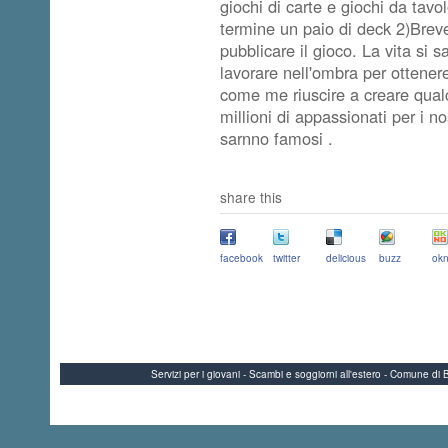
giochi di carte e giochi da tavo
termine un paio di deck 2)Brevet
pubblicare il gioco. La vita si 
lavorare nell'ombra per ottener
come me riuscire a creare qualc
millioni di appassionati per i n
sarnno famosi .
share this
facebook
twitter
delicious
buzz
okn
Servizi per i giovani - Scambi e soggiorni all'estero - Comune 