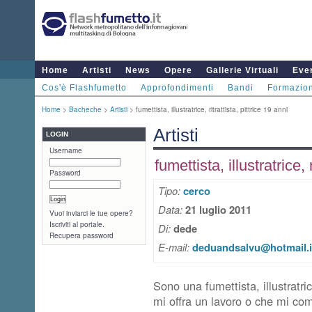
Home
Artisti
News
Opere
Gallerie Virtuali
Even
Cos'è Flashfumetto
Approfondimenti
Bandi
Formazio
Home
>
Bacheche
>
Artisti
> fumettista, illustratrice, ritrattista, pittrice 19 anni
Artisti
LOGIN
Username
fumettista, illustratrice, 
Password
Tipo:
cerco
Data:
21 luglio 2011
Vuoi inviarci le tue opere?
Iscriviti al portale.
Di:
dede
Recupera password
E-mail:
deduandsalvu@hotmail.i
Sono una fumettista, illustratric
mi offra un lavoro o che mi co