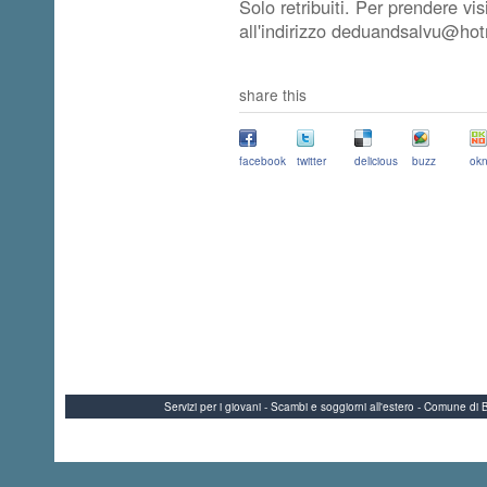
Solo retribuiti. Per prendere v
all'indirizzo deduandsalvu@hotm
share this
facebook
twitter
delicious
buzz
okn
Servizi per i giovani - Scambi e soggiorni all'estero - Comune 