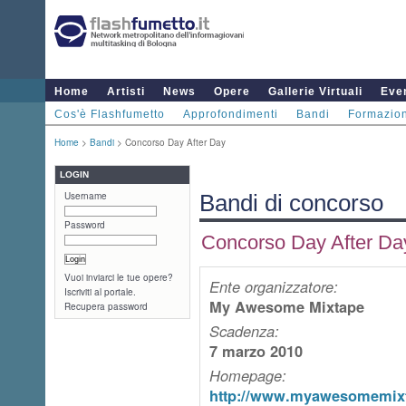
Home
Artisti
News
Opere
Gallerie Virtuali
Even
Cos'è Flashfumetto
Approfondimenti
Bandi
Formazio
Home
>
Bandi
> Concorso Day After Day
LOGIN
Username
Bandi di concorso
Password
Concorso Day After Da
Vuoi inviarci le tue opere?
Ente organizzatore:
Iscriviti al portale.
My Awesome Mixtape
Recupera password
Scadenza:
7 marzo 2010
Homepage:
http://www.myawesomemixta