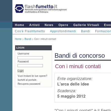
Home
Artisti
News
Opere
Gallerie Virtuali
Even
Cos'è Flashfumetto
Approfondimenti
Bandi
Formazio
Home
>
Bandi
> Con i minuti contati
LOGIN
Username
Bandi di concorso
Password
Con i minuti contati
Vuoi inviarci le tue opere?
Ente organizzatore:
Iscriviti al portale.
L'arca delle idee
Recupera password
Scadenza:
5 maggio 2012
"Con i minuti contati" è il Fest