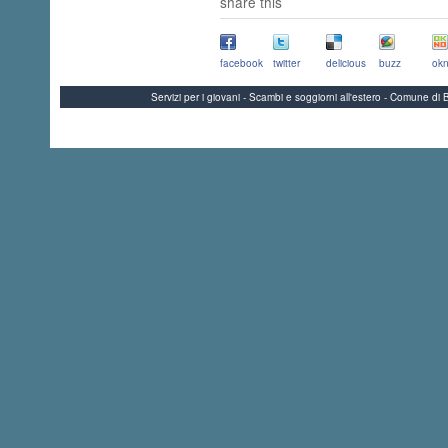
share this
facebook
twitter
delicious
buzz
okn
Servizi per i giovani - Scambi e soggiorni all'estero - Comune 