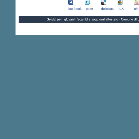
facebook
twitter
delicious
buzz
okn
Servizi per i giovani - Scambi e soggiorni all'estero - Comune 