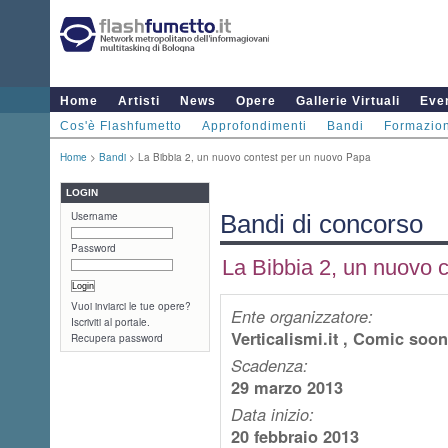
Home
Artisti
News
Opere
Gallerie Virtuali
Even
Cos'è Flashfumetto
Approfondimenti
Bandi
Formazio
Home
>
Bandi
> La Bibbia 2, un nuovo contest per un nuovo Papa
LOGIN
Username
Bandi di concorso
Password
La Bibbia 2, un nuovo 
Vuoi inviarci le tue opere?
Ente organizzatore:
Iscriviti al portale.
Verticalismi.it , Comic soo
Recupera password
Scadenza:
29 marzo 2013
Data inizio:
20 febbraio 2013