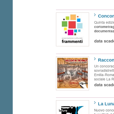
Concor
Quinta ediz
cortometragg
documentaz
data scad
Raccont
Un concorso 
sovradistrett
Emilia-Roma
sociale La Ru
data scad
La Luna
Nuovo concors