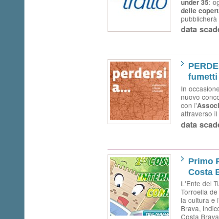
: o
under 35
delle coper
pubblicherà 
data scad
PERDER
fumetti
In occasione
nuovo conco
con l'
Associ
attraverso i
data scad
Primo P
Costa 
L'Ente del T
Torroella de
la cultura e 
Brava, indic
Costa Brava