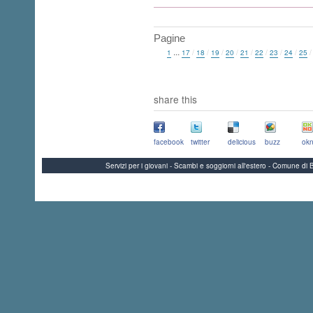
Pagine
...
1
17
/
18
/
19
/
20
/
21
/
22
/
23
/
24
/
25
share this
facebook
twitter
delicious
buzz
okn
Servizi per i giovani - Scambi e soggiorni all'estero - Comune 