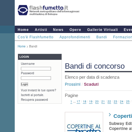
Home
Artisti
News
Opere
Gallerie Virtuali
Even
Cos'è Flashfumetto
Approfondimenti
Bandi
Formazio
Home
> Bandi
LOGIN
Username
Bandi di concorso
Password
Elenco per data di scadenza
Prossimi
/
Scaduti
Vuoi inviarci le tue opere?
Iscriviti al portale.
Pagine
Recupera password
...
1
17
/
18
/
19
/
20
/
21
/
22
/
23
/
24
/
25
Copert
Subway Edi
Copertine al