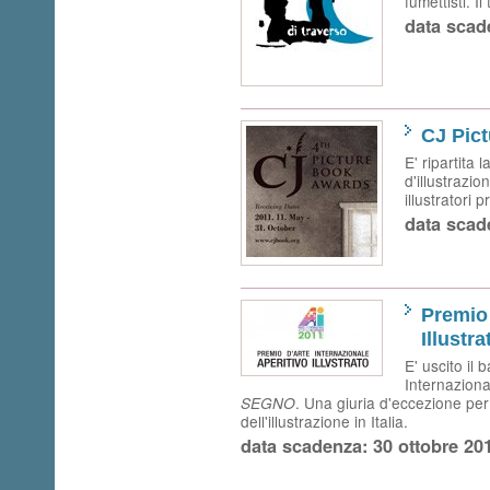
fumettisti. I
data scad
CJ Pic
E' ripartita
d'illustrazi
illustratori 
data scad
Premio 
Illustra
E' uscito il
Internazional
. Una giuria d'eccezione pe
SEGNO
dell'illustrazione in Italia.
data scadenza: 30 ottobre 20