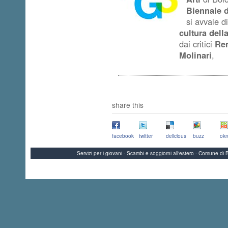
Biennale de
si avvale di
cultura del
dai critici
Ren
Molinari
,
share this
facebook
twitter
delicious
buzz
okn
Servizi per i giovani - Scambi e soggiorni all'estero - Comune 