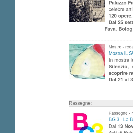
Palazzo F
celebre art
120 opere
.
Dal 25 set
Fava, Bolog
Mostre -
red
Mostra IL
In mostra l
Silenzio,
scoprire n
Dal 21 al
Rassegne:
Rassegne -
BG 3 - La Bi
Dal
13 No
Arti
di Bolo