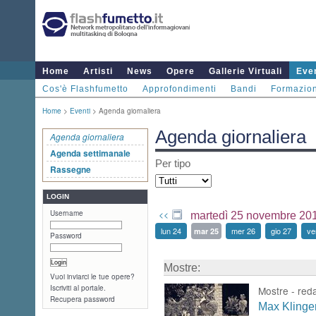
Home
Artisti
News
Opere
Gallerie Virtuali
Even
Cos'è Flashfumetto
Approfondimenti
Bandi
Formazio
Home
>
Eventi
> Agenda giornaliera
Agenda giornaliera
Agenda giornaliera
Agenda settimanale
Per tipo
Rassegne
LOGIN
Username
<<
martedì 25 novembre 20
lun 24
mer 26
gio 27
ve
mar 25
Password
Mostre:
Vuoi inviarci le tue opere?
Iscriviti al portale.
Mostre -
red
Recupera password
Max Klinger