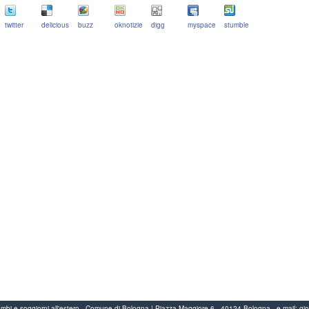
twitter
delicious
buzz
oknotizie
digg
myspace
stumble
Scambi e soggiorni all'estero - Comune di Bologna | Piazza Maggiore 6 - 40124 Bologna
-
e-mail:
gi