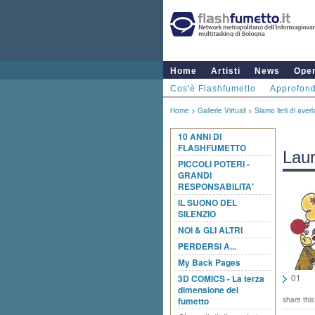
Home
Artisti
News
Ope
Cos'è Flashfumetto
Approfond
Home
>
Gallerie Virtuali
>
Siamo lieti di averl
10 ANNI DI
FLASHFUMETTO
Lau
PICCOLI POTERI -
GRANDI
RESPONSABILITA'
IL SUONO DEL
SILENZIO
NOI & GLI ALTRI
PERDERSI A...
My Back Pages
01
3D COMICS - La terza
dimensione del
fumetto
share this