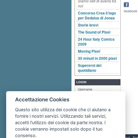
Siamo lieti di averla tra
noi
facebook
Concorso Crea il logo
per Dedalus di Jonas
Storie brevi
The Sound of Pixel
24 Hour Italy Comics
2009
Moving Pixel
30 minuti in 2000 pixel
Supereroi del
quotidiano
LOGIN
Username
Accettazione Cookies
Password
Questo sito utilizza dei cookie che ci aiutano a
fornire i nostri servizi. Utilizzando tali servizi,
Vuoi inviarci le tue opere?
accetti l'utilizzo dei cookie da parte nostra. I
Iscriviti al portale.
Recupera password
cookie verranno impostati solo dopo il tuo
consenso.
Servizi per i giovani - 