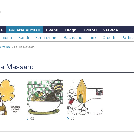
re
Gallerie Virtuali
Eventi
Luoghi
Editori
Service
imenti
Bandi
Formazione
Bacheche
Link
Crediti
Partne
a tra noi
> Laura Massaro
ra Massaro
02
03