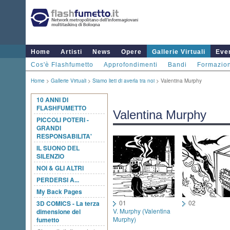
Home
Artisti
News
Opere
Gallerie Virtuali
Even
Cos'è Flashfumetto
Approfondimenti
Bandi
Formazio
Home
>
Gallerie Virtuali
>
Siamo lieti di averla tra noi
> Valentina Murphy
10 ANNI DI
FLASHFUMETTO
Valentina Murphy
PICCOLI POTERI -
GRANDI
RESPONSABILITA'
IL SUONO DEL
SILENZIO
NOI & GLI ALTRI
PERDERSI A...
My Back Pages
01
02
3D COMICS - La terza
V. Murphy (Valentina
dimensione del
Murphy)
fumetto