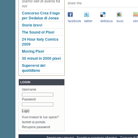
Siamo lieti di averla tra
share this
noi
Concorso Crea il logo
per Dedalus di Jonas
facebook
twitter
delicious
buzz
okn
Storie brevi
The Sound of Pixel
24 Hour Italy Comics
2009
Moving Pixel
30 minuti in 2000 pixel
Supereroi del
quotidiano
LOGIN
Username
Password
Vuoi inviarci le tue opere?
Iscriviti al portale.
Recupera password
Servizi per i giovani - Scambi e soggiorni all'estero - Comune 