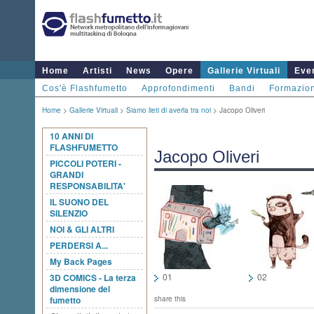
Home
Artisti
News
Opere
Gallerie Virtuali
Even
Cos'è Flashfumetto
Approfondimenti
Bandi
Formazio
Home
>
Gallerie Virtuali
>
Siamo lieti di averla tra noi
> Jacopo Oliveri
10 ANNI DI
FLASHFUMETTO
Jacopo Oliveri
PICCOLI POTERI -
GRANDI
RESPONSABILITA'
IL SUONO DEL
SILENZIO
NOI & GLI ALTRI
PERDERSI A...
My Back Pages
01
02
3D COMICS - La terza
dimensione del
fumetto
share this