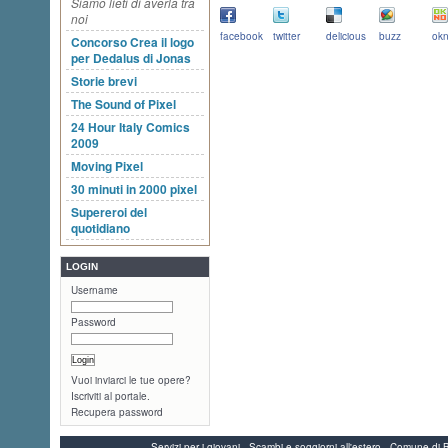
Siamo lieti di averla tra
noi
facebook
twitter
delicious
buzz
okn
Concorso Crea il logo
per Dedalus di Jonas
Storie brevi
The Sound of Pixel
24 Hour Italy Comics
2009
Moving Pixel
30 minuti in 2000 pixel
Supereroi del
quotidiano
LOGIN
Username
Password
Vuoi inviarci le tue opere?
Iscriviti al portale.
Recupera password
Servizi per i giovani - Scambi e soggiorni all'estero - Comune 