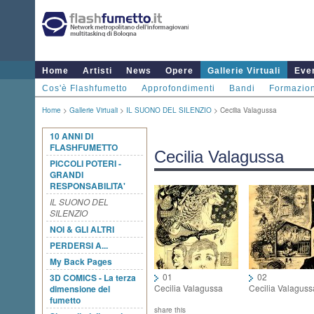
Home
Artisti
News
Opere
Gallerie Virtuali
Even
Cos'è Flashfumetto
Approfondimenti
Bandi
Formazio
Home
>
Gallerie Virtuali
>
IL SUONO DEL SILENZIO
> Cecilia Valagussa
10 ANNI DI
FLASHFUMETTO
Cecilia Valagussa
PICCOLI POTERI -
GRANDI
RESPONSABILITA'
IL SUONO DEL
SILENZIO
NOI & GLI ALTRI
PERDERSI A...
My Back Pages
01
02
3D COMICS - La terza
Cecilia Valagussa
Cecilia Valaguss
dimensione del
fumetto
share this