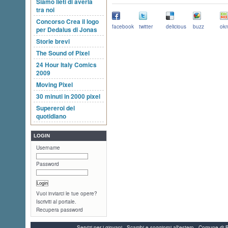
Siamo lieti di averla
tra noi
Concorso Crea il logo
facebook
twitter
delicious
buzz
okn
per Dedalus di Jonas
Storie brevi
The Sound of Pixel
24 Hour Italy Comics
2009
Moving Pixel
30 minuti in 2000 pixel
Supereroi del
quotidiano
LOGIN
Username
Password
Vuoi inviarci le tue opere?
Iscriviti al portale.
Recupera password
Servizi per i giovani - Scambi e soggiorni all'estero - Comune 