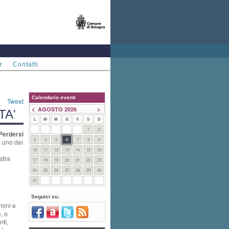
r
Contatti
Calendario eventi
Tweet
<
>
AGOSTO 2026
TA'
L
M
M
G
V
S
D
1
2
Perdersi
3
4
5
6
7
8
9
 uno dei
10
11
12
13
14
15
16
stra
17
18
19
20
21
22
23
24
25
26
27
28
29
30
31
Seguici su:
omini e
, o
ti,