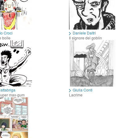
io Croci
Daniele Daltri
e bolle
Il signore dei goblin
attabriga
Giulia Conti
Super max-gum
Lacrime