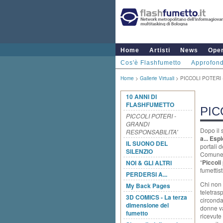
Home
Artisti
News
Ope
Cos'è Flashfumetto
Approfond
Home
>
Gallerie Virtuali
> PICCOLI POTERI 
10 ANNI DI
FLASHFUMETTO
PIC
PICCOLI POTERI -
GRANDI
Dopo il 
RESPONSABILITA'
a... Esp
IL SUONO DEL
portali 
SILENZIO
Comune 
“
Piccoli
NOI & GLI ALTRI
fumettist
PERDERSI A...
Chi non 
My Back Pages
teletras
3D COMICS - La terza
circonda
dimensione del
donne va
fumetto
ricevute