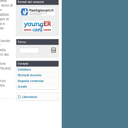
otere
Portali del network
 dono di
in
sabbia
per la
da e
ile
orzando
Cerca
l
ella
ni dei
ivre
Contatti
isuais)
Collabora
Richiedi tirocinio
enzo
Segnala contenuto
tra
Crediti
Liberatoria