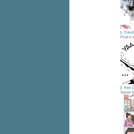
Claud
Frust e l
Alex C
Tavole 