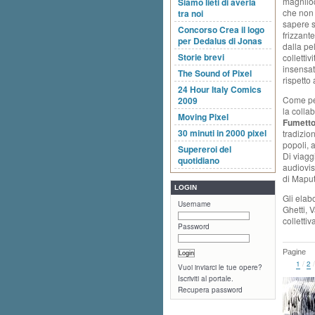
magnilo
Siamo lieti di averla
che non 
tra noi
sapere s
Concorso Crea il logo
frizzant
per Dedalus di Jonas
dalla pe
Storie brevi
colletti
insensat
The Sound of Pixel
rispetto
24 Hour Italy Comics
Come per
2009
la collab
Moving Pixel
Fumetto
30 minuti in 2000 pixel
tradizio
popoli, 
Supereroi del
Di viagg
quotidiano
audiovis
di Maput
LOGIN
Gli elab
Username
Ghetti, 
colletti
Password
Pagine
1
/
2
Vuoi inviarci le tue opere?
Iscriviti al portale.
Recupera password