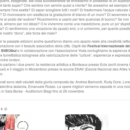
quenti, esagerate. Ma cosa succederebbe se entrassimo in possesso di un superp
è tanto super? Che sembra non servire quasi a niente? Se avessimo ad esempio il
empre l'ora esatta? Di saper sciogliere tutti i nodi? Di trasformare l'acqua naturale 
e? Di riconoscere con esattezza la gradazione di bianco di un muro? Di secernere 
lle al posto del sudore? Riusciremmo a usarlo per fare qualcosa di buono? Se non 
vità, almeno per noi stessi? O lo vivremmo come una maledizione, pure un po' stupi
a? Ci sentiremmo una vocazione da (quasi) eroi, o ci uniremmo, per quanto possib
 al nostro
“dono”, alle forze del male?
 le passate edizioni anche quest'anno diamo uno spazio reale alla creatività raff
orazione con il tessuto associativo della città. Ospiti del
Festival Internazionale de
 BilBOlbul
e in collaborazione con l'associazione Yoda coniughiamo la sapienza d
ne fumettistica bolognese alla valoriz
zazione delle “culture”, esperienze e espressio
anche lontani.
io parlano i due premi: la residenza artistica a Bordeaux presso Ecla (ecrit cinema l
uel) e il viaggio in Mozambico presso la scuola ENAV (Escola Nacional des Artes V
o.
orati sono stati valutati dalla giuria composta da
: Andrea Baricordi, Rudy Dore, Lor
Valentina Iadarola, Emanuele Rosso.
Le opere migliori verranno esposte in una mos
va in Sala Borsa - Auditorium Biagi fino al 26 novembre.
/
3