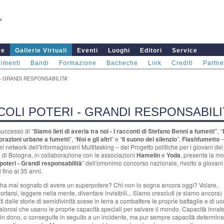
re
Gallerie Virtuali
Eventi
Luoghi
Editori
Service
imenti
Bandi
Formazione
Bacheche
Link
Crediti
Partne
- GRANDI RESPONSABILITA'
COLI POTERI - GRANDI RESPONSABILI
successo di “
Siamo lieti di averla tra noi - I racconti di Stefano Benni a fumetti”
, “
lorazioni urbane a fumetti
”, “
Noi e gli altri
” e “
Il suono del silenzio
”,
Flashfumetto
–
del network dell'Informagiovani Multitasking – del Progetto politiche per i giovani del
di Bologna, in collaborazione con
le associazioni
Hamelin
e
Yoda
, presenta la mo
 poteri - Grandi responsabilità
” dell'omonimo concorso nazionale, rivolto a giovani
i fino ai 35 anni.
ha mai sognato di avere un superpotere? Chi non lo sogna ancora oggi? Volare,
portarsi, leggere nella mente, diventare invisibili... Siamo cresciuti (e siamo ancora)
ti dalle storie di semidivinità scese in terra a combattere le proprie battaglie e di u
lorosi che usano le proprie capacità speciali
per salvare il mondo. Capacità innate
 in dono, o conseguite in seguito a un incidente, ma pur sempre capacità determinan