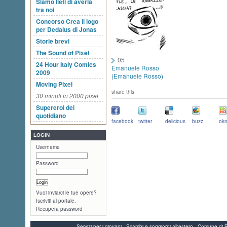
Siamo lieti di averla
tra noi
Concorso Crea il logo
per Dedalus di Jonas
Storie brevi
The Sound of Pixel
05
24 Hour Italy Comics
Emanuele Rosso
2009
(Emanuele Rosso)
Moving Pixel
share this
30 minuti in 2000 pixel
Supereroi del
quotidiano
facebook
twitter
delicious
buzz
okn
LOGIN
Username
Password
Vuoi inviarci le tue opere?
Iscriviti al portale.
Recupera password
Servizi per i giovani - Scambi e soggiorni all'estero - Comune 