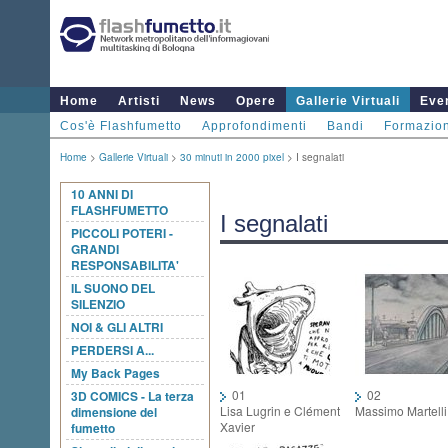
Home
Artisti
News
Opere
Gallerie Virtuali
Even
Cos'è Flashfumetto
Approfondimenti
Bandi
Formazio
Home
>
Gallerie Virtuali
>
30 minuti in 2000 pixel
> I segnalati
10 ANNI DI
FLASHFUMETTO
I segnalati
PICCOLI POTERI -
GRANDI
RESPONSABILITA'
IL SUONO DEL
SILENZIO
NOI & GLI ALTRI
PERDERSI A...
My Back Pages
01
02
3D COMICS - La terza
Lisa Lugrin e Clément
Massimo Martelli
dimensione del
Xavier
fumetto