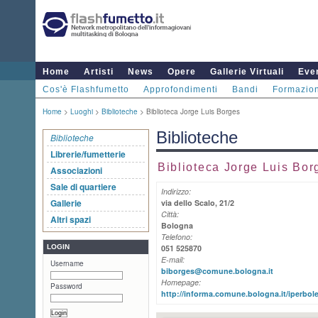
Home
Artisti
News
Opere
Gallerie Virtuali
Even
Cos'è Flashfumetto
Approfondimenti
Bandi
Formazio
Home
>
Luoghi
>
Biblioteche
> Biblioteca Jorge Luis Borges
Biblioteche
Biblioteche
Librerie/fumetterie
Biblioteca Jorge Luis Bor
Associazioni
Sale di quartiere
Indirizzo:
Gallerie
via dello Scalo, 21/2
Città:
Altri spazi
Bologna
Telefono:
LOGIN
051 525870
E-mail:
Username
biborges@comune.bologna.it
Homepage:
Password
http://informa.comune.bologna.it/iperbole/i