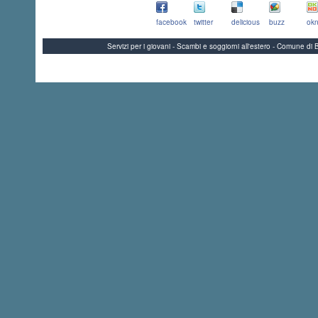
facebook
twitter
delicious
buzz
okn
Servizi per i giovani - Scambi e soggiorni all'estero - Comune 