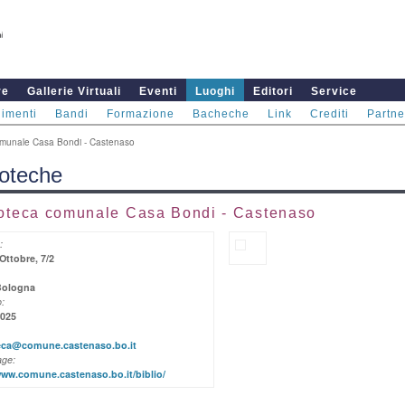
re
Gallerie Virtuali
Eventi
Luoghi
Editori
Service
imenti
Bandi
Formazione
Bacheche
Link
Crediti
Partne
omunale Casa Bondi - Castenaso
ioteche
ioteca comunale Casa Bondi - Castenaso
:
 Ottobre, 7/2
Bologna
:
8025
teca@comune.castenaso.bo.it
ge:
www.comune.castenaso.bo.it/biblio/