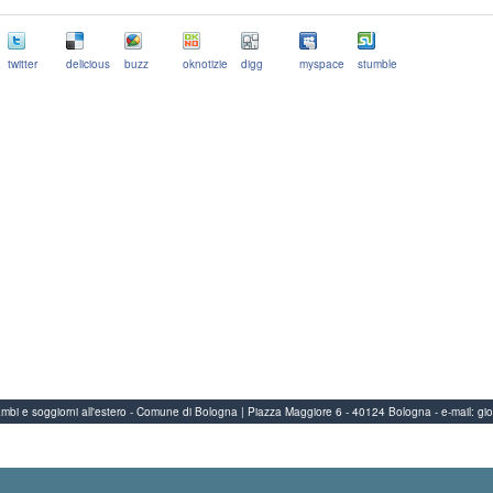
twitter
delicious
buzz
oknotizie
digg
myspace
stumble
Scambi e soggiorni all'estero - Comune di Bologna | Piazza Maggiore 6 - 40124 Bologna
-
e-mail:
gi