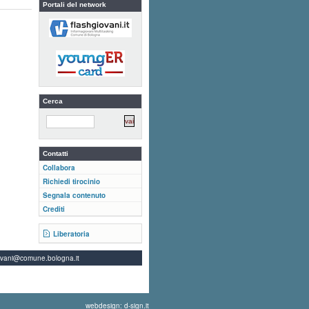
Portali del network
Cerca
Contatti
Collabora
Richiedi tirocinio
Segnala contenuto
Crediti
Liberatoria
ovani@comune.bologna.it
webdesign: d-sign.it