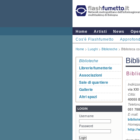
Home
Artisti
News
Ope
Cos'è Flashfumetto
Approfond
Home
>
Luoghi
>
Biblioteche
> Biblioteca c
Bibl
Biblioteche
Librerie/fumetterie
Bibl
Associazioni
Sale di quartiere
Indirizzo
Gallerie
via XXI
Città:
Altri spazi
40055 
Telefono
LOGIN
051 78
E-mail:
Username
biblio
Homepa
Password
http://
share this