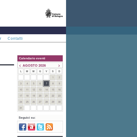
r
Contatti
Calendario eventi
<
>
AGOSTO 2026
L
M
M
G
V
S
D
1
2
3
4
5
6
7
8
9
10
11
12
13
14
15
16
17
18
19
20
21
22
23
24
25
26
27
28
29
30
31
Seguici su: