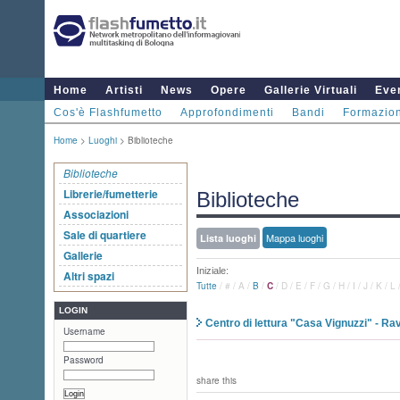
Home
Artisti
News
Opere
Gallerie Virtuali
Even
Cos'è Flashfumetto
Approfondimenti
Bandi
Formazio
Home
>
Luoghi
> Biblioteche
Biblioteche
Librerie/fumetterie
Biblioteche
Associazioni
Sale di quartiere
Mappa luoghi
Lista luoghi
Gallerie
Iniziale:
Altri spazi
Tutte
/
#
/
A
/
B
/
C
/
D
/
E
/
F
/
G
/
H
/
I
/
J
/
K
/
L
LOGIN
Centro di lettura "Casa Vignuzzi" - R
Username
Password
share this