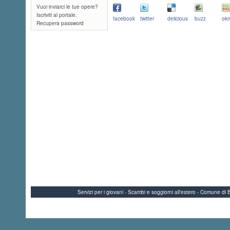
Vuoi inviarci le tue opere?
Iscriviti al portale.
facebook
twitter
delicious
buzz
okn
Recupera password
Servizi per i giovani - Scambi e soggiorni all'estero - Comune 