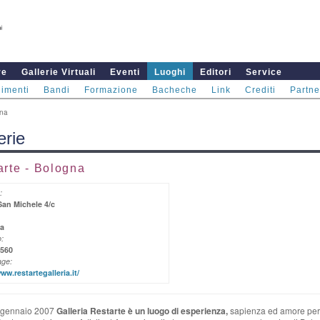
re
Gallerie Virtuali
Eventi
Luoghi
Editori
Service
imenti
Bandi
Formazione
Bacheche
Link
Crediti
Partne
gna
erie
arte - Bologna
:
San Michele 4/c
a
:
0560
ge:
ww.restartegalleria.it/
 gennaio 2007
Galleria Restarte è un luogo di esperienza,
sapienza ed amore per