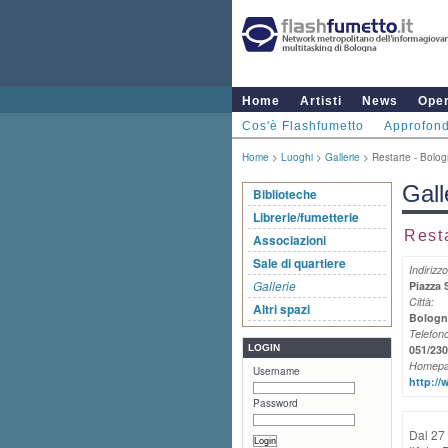
Home
Artisti
News
Ope
Cos'è Flashfumetto
Approfond
Home
>
Luoghi
>
Gallerie
> Restarte - Bolo
Gall
Biblioteche
Librerie/fumetterie
Rest
Associazioni
Sale di quartiere
Indirizzo
Gallerie
Piazza 
Città:
Altri spazi
Bologn
Telefono
LOGIN
051/23
Homepa
Username
http://w
Password
Dal 27