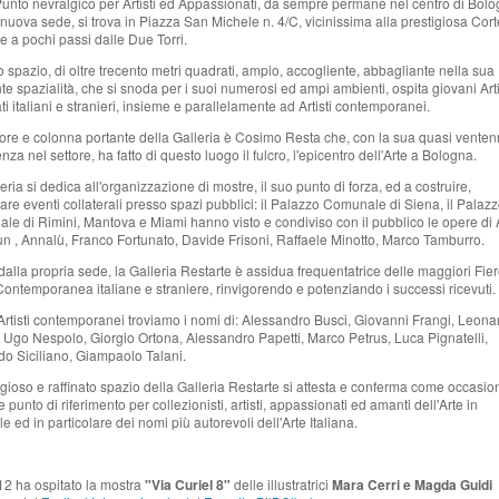
 Punto nevralgico per Artisti ed Appassionati, da sempre permane nel centro di Bolo
 nuova sede, si trova in Piazza San Michele n. 4/C, vicinissima alla prestigiosa Cort
 e a pochi passi dalle Due Torri.
o spazio, di oltre trecento metri quadrati, ampio, accogliente, abbagliante nella sua
nte spazialità, che si snoda per i suoi numerosi ed ampi ambienti, ospita giovani Arti
ti italiani e stranieri, insieme e parallelamente ad Artisti contemporanei.
re e colonna portante della Galleria è Cosimo Resta che, con la sua quasi venten
nza nel settore, ha fatto di questo luogo il fulcro, l'epicentro dell'Arte a Bologna.
eria si dedica all'organizzazione di mostre, il suo punto di forza, ed a costruire,
are eventi collaterali presso spazi pubblici: il Palazzo Comunale di Siena, il Palaz
e di Rimini, Mantova e Miami hanno visto e condiviso con il pubblico le opere di A
 , Annalù, Franco Fortunato, Davide Frisoni, Raffaele Minotto, Marco Tamburro.
dalla propria sede, la Galleria Restarte è assidua frequentatrice delle maggiori Fie
Contemporanea italiane e straniere, rinvigorendo e potenziando i successi ricevuti.
 Artisti contemporanei troviamo i nomi di: Alessandro Busci, Giovanni Frangi, Leona
 Ugo Nespolo, Giorgio Ortona, Alessandro Papetti, Marco Petrus, Luca Pignatelli,
o Siciliano, Giampaolo Talani.
tigioso e raffinato spazio della Galleria Restarte si attesta e conferma come occasio
 e punto di riferimento per collezionisti, artisti, appassionati ed amanti dell'Arte in
e ed in particolare dei nomi più autorevoli dell'Arte Italiana.
12 ha ospitato la mostra
"Via Curiel 8"
delle illustratrici
Mara Cerri e Magda Guidi