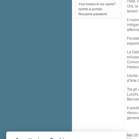
l'Arte.
Vuoi inviarci le tue opere?
Ora, la
Iscriviti al portale.
Isolani
Recupera password
Il nuov
intriga
afferma
Fondato
esperie
La Gall
svilupp
Comunal
Hassoun
Uscita 
d'Arte 
Tra gli
Lucchi,
Bernard
Il pres
ritrovo
general
Nel 20