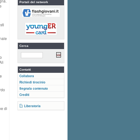
gna.
Portali del network
e
sti
nale
Cerca
zo
li
Contatti
re
Collabora
Richiedi tirocinio
Segnala contenuto
rdo
Crediti
Liberatoria
ne di