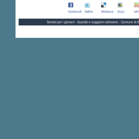
facebook
twitter
delicious
buzz
okn
Servizi per i giovani - Scambi e soggiorni all'estero - Comune 