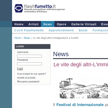
Home
Artisti
News
Opere
Gallerie Virtuali
Even
Cos'è Flashfumetto
Approfondimenti
Bandi
Formazio
Home
>
News
> Le vite degli altri-L'immigrazione a fumetti
LOGIN
Username
News
Password
Le vite degli altri-L'im
Vuoi inviarci le tue opere?
Iscriviti al portale.
Recupera password
Il
Festival di Internazionale
pe