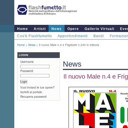
Home
Artisti
News
Opere
Gallerie Virtuali
Even
Cos'è Flashfumetto
Approfondimenti
Bandi
Formazio
Home
>
News
> Il nuovo Male n.4 e Frigidaire n.240 in edicola
LOGIN
Username
News
Password
Il nuovo Male n.4 e Frig
Vuoi inviarci le tue opere?
Iscriviti al portale.
Recupera password