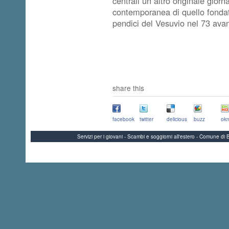
centrali un altro originale giorn
contemporanea di quello fondato
pendici del Vesuvio nel 73 avan
share this
facebook
twitter
delicious
buzz
okn
Servizi per i giovani - Scambi e soggiorni all'estero - Comune 