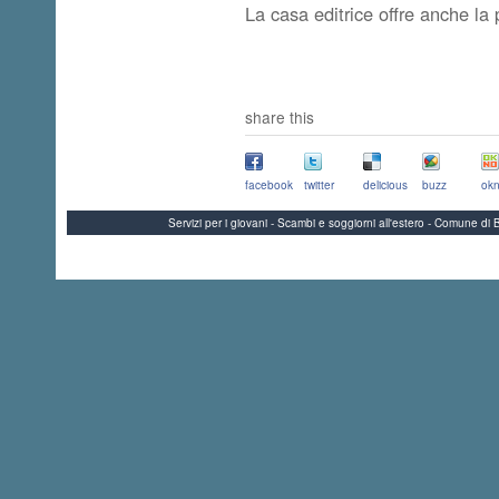
La casa editrice offre anche la 
share this
facebook
twitter
delicious
buzz
okn
Servizi per i giovani - Scambi e soggiorni all'estero - Comune 