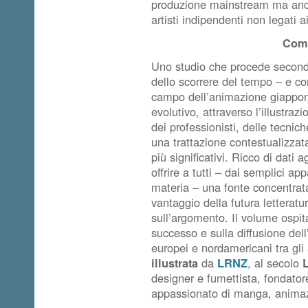
produzione mainstream ma anche
artisti indipendenti non legati a
Comu
Uno studio che procede secondo
dello scorrere del tempo – e c
campo dell’animazione giappon
evolutivo, attraverso l’illustraz
dei professionisti, delle tecnich
una trattazione contestualizzata 
più significativi. Ricco di dati a
offrire a tutti – dai semplici ap
materia – una fonte concentrata 
vantaggio della futura letteratura
sull’argomento. Il volume ospita
successo e sulla diffusione del
europei e nordamericani tra gli
illustrata
da
LRNZ
, al secolo
designer e fumettista, fondato
appassionato di manga, animaz