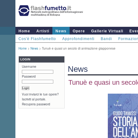
Home
Artisti
News
Opere
Gallerie Virtuali
Even
Cos'è Flashfumetto
Approfondimenti
Bandi
Formazio
Home
>
News
> Tunuè e quasi un secolo di animazione giapponese
LOGIN
Username
News
Password
Tunuè e quasi un secol
Vuoi inviarci le tue opere?
Iscriviti al portale.
Recupera password