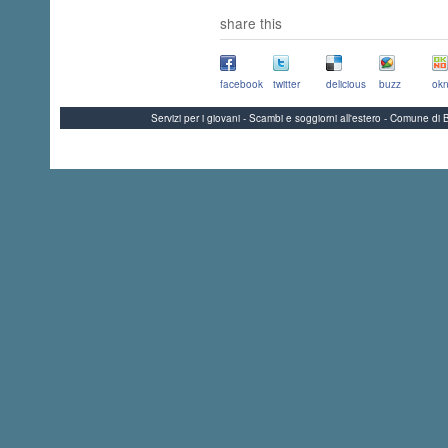
share this
facebook
twitter
delicious
buzz
okn
Servizi per i giovani - Scambi e soggiorni all'estero - Comune 