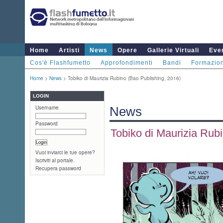
Home
Artisti
News
Opere
Gallerie Virtuali
Even
Cos'è Flashfumetto
Approfondimenti
Bandi
Formazio
Home
>
News
> Tobiko di Maurizia Rubino (Bao Publishing, 2016)
LOGIN
Username
News
Password
Tobiko di Maurizia Rub
Vuoi inviarci le tue opere?
Iscriviti al portale.
Recupera password