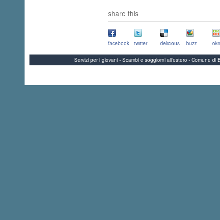
share this
facebook
twitter
delicious
buzz
okn
Servizi per i giovani - Scambi e soggiorni all'estero - Comune 