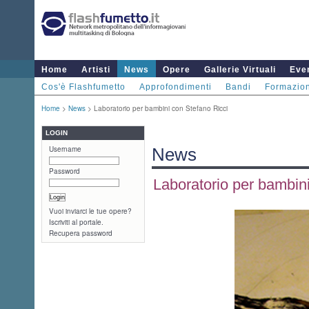
Home
Artisti
News
Opere
Gallerie Virtuali
Even
Cos'è Flashfumetto
Approfondimenti
Bandi
Formazio
Home
>
News
> Laboratorio per bambini con Stefano Ricci
LOGIN
Username
News
Password
Laboratorio per bambin
Vuoi inviarci le tue opere?
Iscriviti al portale.
Recupera password