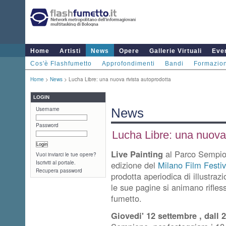
Home
Artisti
News
Opere
Gallerie Virtuali
Even
Cos'è Flashfumetto
Approfondimenti
Bandi
Formazio
Home
>
News
> Lucha Libre: una nuova rivista autoprodotta
LOGIN
Username
News
Password
Lucha Libre: una nuova 
Live Painting
al Parco Sempion
Vuoi inviarci le tue opere?
Iscriviti al portale.
edizione del
Milano Film Festiv
Recupera password
prodotta aperiodica di illustrazi
le sue pagine si animano rifless
fumetto.
Giovedi' 12 settembre , dall 