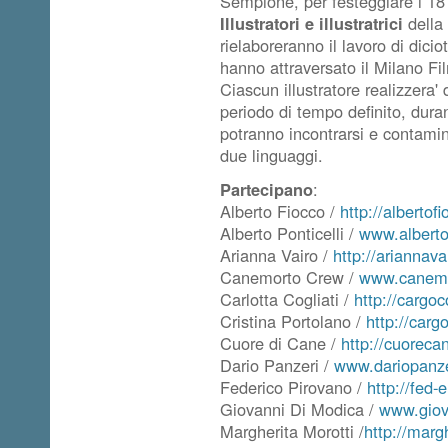
Sempione, per festeggiare i 18 
Illustratori e illustratrici
della
rielaboreranno il lavoro di dicio
hanno attraversato il Milano Fi
Ciascun illustratore realizzera'
periodo di tempo definito, dura
potranno incontrarsi e contamin
due linguaggi.
Partecipano
:
Alberto Fiocco /
http://albertof
Alberto Ponticelli /
www.alberto
Arianna Vairo /
http://ariannav
Canemorto Crew /
www.canemo
Carlotta Cogliati /
http://cargoc
Cristina Portolano /
http://carg
Cuore di Cane /
http://cuorecan
Dario Panzeri /
www.dariopanz
Federico Pirovano /
http://fed-e
Giovanni Di Modica /
www.giov
Margherita Morotti /
http://marg