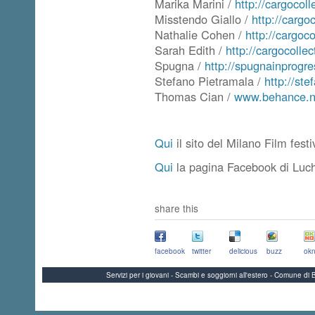
Marika Marini /
http://cargocol
Misstendo Giallo /
http://cargo
Nathalie Cohen /
http://cargoc
Sarah Edith /
http://cargocolle
Spugna /
http://spugnainprogre
Stefano Pietramala /
http://ste
Thomas Cian /
www.behance.ne
Qui
il sito del Milano Film festi
Qui
la pagina Facebook di Luch
share this
facebook
twitter
delicious
buzz
okn
Servizi per i giovani - Scambi e soggiorni all'estero - Comune 