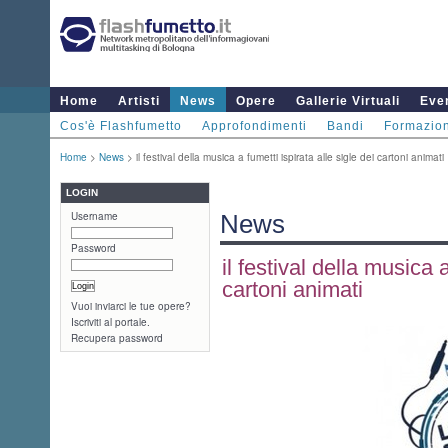
Home
Artisti
News
Opere
Gallerie Virtuali
Even
Cos'è Flashfumetto
Approfondimenti
Bandi
Formazio
Home
>
News
> il festival della musica a fumetti ispirata alle sigle dei cartoni animati
LOGIN
Username
News
Password
il festival della musica a
cartoni animati
Vuoi inviarci le tue opere?
Iscriviti al portale.
Recupera password