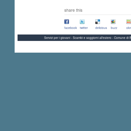
share this
facebook
twitter
delicious
buzz
okn
Servizi per i giovani - Scambi e soggiorni all'estero - Comune 