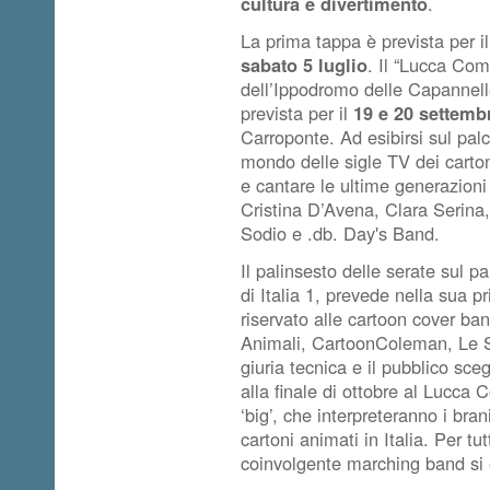
cultura e divertimento
.
La prima tappa è prevista per i
sabato 5 luglio
. Il “Lucca Com
dell’Ippodromo delle Capannel
prevista per il
19 e 20 settemb
Carroponte. Ad esibirsi sul palc
mondo delle sigle TV dei carton
e cantare le ultime generazioni 
Cristina D’Avena, Clara Serina,
Sodio e .db. Day's Band.
Il palinsesto delle serate sul p
di Italia 1, prevede nella sua p
riservato alle cartoon cover ban
Animali, CartoonColeman, Le 
giuria tecnica e il pubblico sce
alla finale di ottobre al Lucc
‘big’, che interpreteranno i bran
cartoni animati in Italia. Per t
coinvolgente marching band si e