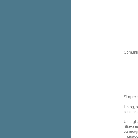
Comunic
Si apre 
Il blog, 
sistema
Un tagli
rilievo 
campagne
linguaggi