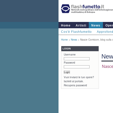
Home
Artisti
News
Ope
Cos'è Flashfumetto
Approfond
Home
>
News
> Nasce Comicom, blog sulla 
LOGIN
Username
New
Password
Nasce
Vuoi inviarci le tue opere?
Iscriviti al portale.
Recupera password