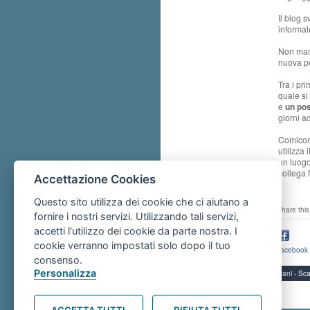
Il blog 
informal
Non manc
nuova pe
Tra i pr
quale si
e
un pos
giorni 
Comicom 
utilizza
un luogo
collega 
Accettazione Cookies
Questo sito utilizza dei cookie che ci aiutano a
share this
fornire i nostri servizi. Utilizzando tali servizi,
accetti l'utilizzo dei cookie da parte nostra. I
cookie verranno impostati solo dopo il tuo
facebook
consenso.
Personalizza
Servizi per i giovani - 
ACCETTA TUTTI
RIFIUTA TUTTI