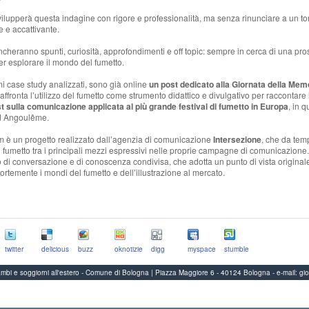
svilupperà questa indagine con rigore e professionalità, ma senza rinunciare a un t
e e accattivante.
heranno spunti, curiosità, approfondimenti e off topic: sempre in cerca di una pro
r esplorare il mondo del fumetto.
imi case study analizzati, sono già online
un post dedicato alla
Giornata della Mem
 affronta l’utilizzo del fumetto come strumento didattico e divulgativo per raccontare
t sulla comunicazione applicata al più grande festival di fumetto in Europa
, in q
ad Angoulême.
è un progetto realizzato dall’agenzia di comunicazione
Intersezione
, che da tem
 il fumetto tra i principali mezzi espressivi nelle proprie campagne di comunicazione. 
 di conversazione e di conoscenza condivisa, che adotta un punto di vista original
fortemente i mondi del fumetto e dell’illustrazione al mercato.
twitter
delicious
buzz
oknotizie
digg
myspace
stumble
Scambi e soggiorni all'estero - Comune di Bologna | Piazza Maggiore 6 - 40124 Bologna
-
e-mail:
gi