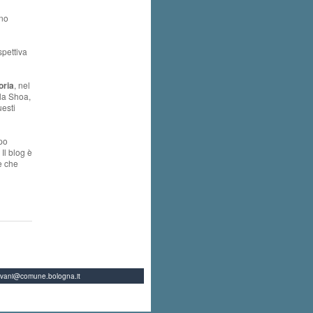
ono
spettiva
oria
, nel
 la Shoa,
uesti
po
Il blog è
e che
ovani@comune.bologna.it