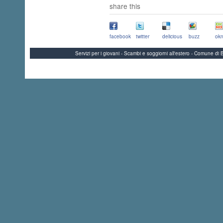
share this
facebook
twitter
delicious
buzz
okn
Servizi per i giovani - Scambi e soggiorni all'estero - Comune 