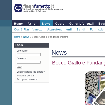
Home
Artisti
News
Opere
Gallerie Virtuali
Even
Cos'è Flashfumetto
Approfondimenti
Bandi
Formazio
Home
>
News
> Becco Giallo e Fandango insieme
LOGIN
Username
News
Password
Becco Giallo e Fandan
Vuoi inviarci le tue opere?
Iscriviti al portale.
Recupera password