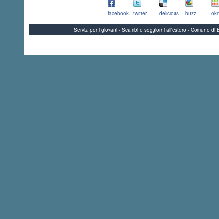
facebook
twitter
delicious
buzz
okn
Servizi per i giovani - Scambi e soggiorni all'estero - Comune 