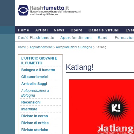
Home
Artisti
News
Opere
Gallerie Virtuali
Even
Cos'è Flashfumetto
Approfondimenti
Bandi
Formazio
Home
>
Approfondimenti
>
Autoproduzioni a Bologna
> Katlang!
L'UFFICIO GIOVANI E
IL FUMETTO
Katlang!
Bologna e il fumetto
Gli autori storici
Articoli e Saggi
Autoproduzioni a
Bologna
Recensioni
Interviste
Riviste in corso
Riviste di critica
Riviste storiche