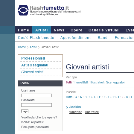
Home
Artisti
News
Opere
Gallerie Virtuali
Even
Cos'è Flashfumetto
Approfondimenti
Bandi
Formazio
Home
>
Artisti
> Giovani artisti
Professionisti
Artisti segnalati
Giovani artisti
Giovani artisti
Per tipo
Tutti
/
Fumettisti
/
Illustratori
/
Sceneggiatori
LOGIN
Username
Iniziale:
Tutte
/
#
/
A
/
B
/
C
/
D
/
E
/
F
/
G
/
H
/
I
/
J
/
K
/
L
Password
Jaakko
-
fumettisti
illustratori
Vuoi inviarci le tue opere?
Iscriviti al portale.
Recupera password