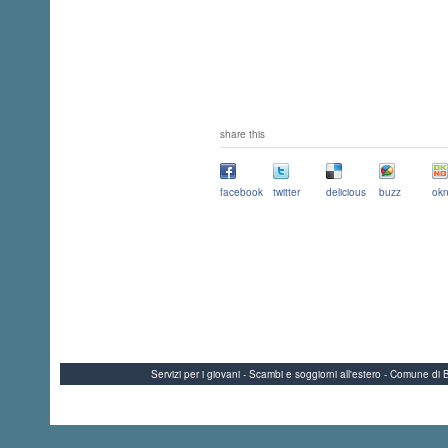
share this
facebook
twitter
delicious
buzz
okn
Servizi per i giovani - Scambi e soggiorni all'estero - Comune 