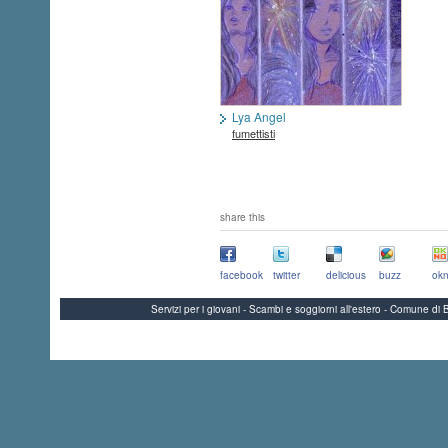
Lya Angel
fumettisti
share this
facebook
twitter
delicious
buzz
okn
Servizi per i giovani - Scambi e soggiorni all'estero - Comune 