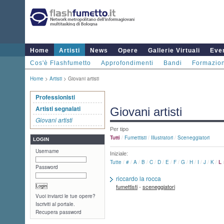
Home
Artisti
News
Opere
Gallerie Virtuali
Even
Cos'è Flashfumetto
Approfondimenti
Bandi
Formazio
Home
>
Artisti
> Giovani artisti
Professionisti
Artisti segnalati
Giovani artisti
Giovani artisti
Per tipo
Tutti
/
Fumettisti
/
Illustratori
/
Sceneggiatori
LOGIN
Username
Iniziale:
Tutte
/
#
/
A
/
B
/
C
/
D
/
E
/
F
/
G
/
H
/
I
/
J
/
K
/
L
Password
riccardo la rocca
-
fumettisti
sceneggiatori
Vuoi inviarci le tue opere?
Iscriviti al portale.
Recupera password