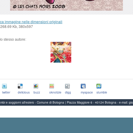
ca immagine nelle dimensioni originali
 268.69 Kb, 380x597
llo stesso autore:
twitter
delicious
buzz
oknotizie
digg
myspace
stumble
Scambi e soggiorni all'estero - Comune di Bologna | Piazza Maggiore 6 - 40124 Bologna
-
e-mail:
gi