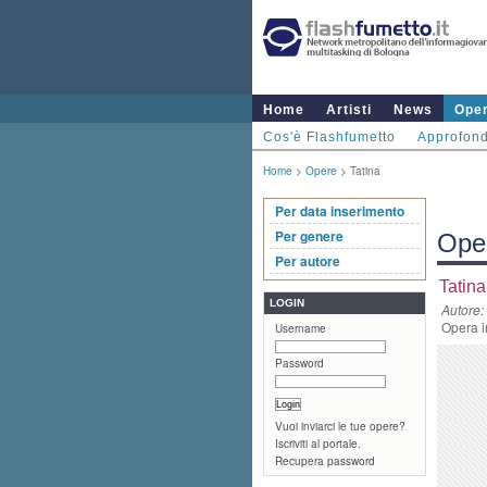
Home
Artisti
News
Ope
Cos'è Flashfumetto
Approfond
Home
>
Opere
> Tatina
Per data inserimento
Per genere
Ope
Per autore
Tatina
LOGIN
Autore:
Opera i
Username
Password
Vuoi inviarci le tue opere?
Iscriviti al portale.
Recupera password