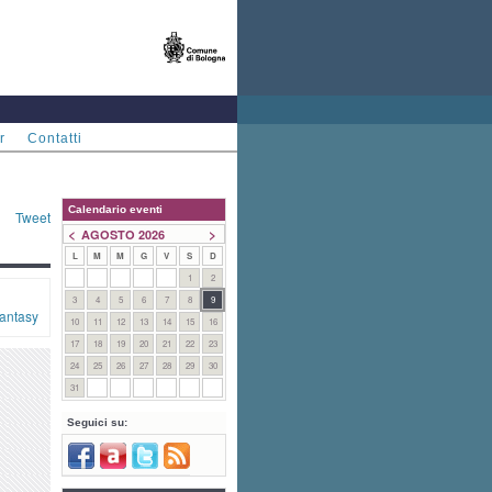
r
Contatti
Calendario eventi
Tweet
<
>
AGOSTO 2026
L
M
M
G
V
S
D
1
2
3
4
5
6
7
8
9
antasy
10
11
12
13
14
15
16
17
18
19
20
21
22
23
24
25
26
27
28
29
30
31
Seguici su: