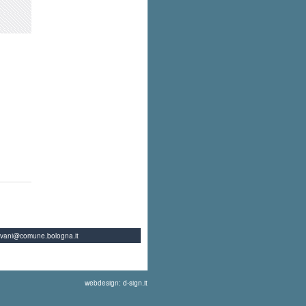
ovani@comune.bologna.it
webdesign: d-sign.it