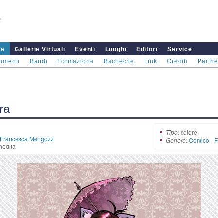
re
Gallerie Virtuali
Eventi
Luoghi
Editori
Service
imenti
Bandi
Formazione
Bacheche
Link
Crediti
Partne
ra
Tipo:
colore
Francesca Mengozzi
Genere:
Comico
-
F
nedita