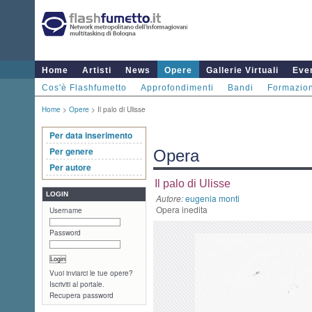
Home
Artisti
News
Opere
Gallerie Virtuali
Even
Cos'è Flashfumetto
Approfondimenti
Bandi
Formazio
Home
>
Opere
> Il palo di Ulisse
Per data inserimento
Per genere
Opera
Per autore
Il palo di Ulisse
LOGIN
Autore:
eugenia monti
Opera inedita
Username
Password
Vuoi inviarci le tue opere?
Iscriviti al portale.
Recupera password