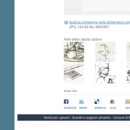
Scarica immagine nelle dimensioni ori
JPG, 124.83 Kb, 680x967
Altre dello stesso autore:
share this
facebook
twitter
delicious
buzz
okn
Servizi per i giovani - Scambi e soggiorni all'estero - Comune 