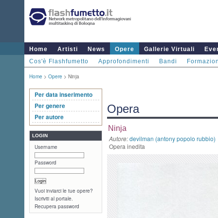
Home
Artisti
News
Opere
Gallerie Virtuali
Even
Cos'è Flashfumetto
Approfondimenti
Bandi
Formazio
Home
>
Opere
> Ninja
Per data inserimento
Per genere
Opera
Per autore
Ninja
LOGIN
Autore:
devilman (antony popolo rubbio)
Opera inedita
Username
Password
Vuoi inviarci le tue opere?
Iscriviti al portale.
Recupera password