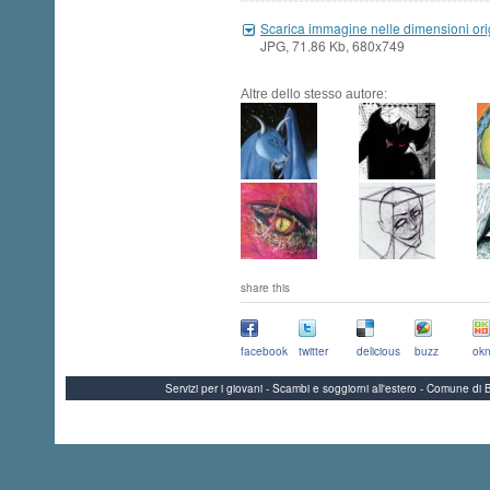
Scarica immagine nelle dimensioni ori
JPG, 71.86 Kb, 680x749
Altre dello stesso autore:
share this
facebook
twitter
delicious
buzz
okn
Servizi per i giovani - Scambi e soggiorni all'estero - Comune 