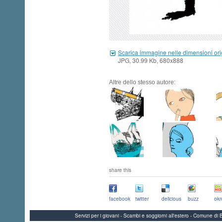
Scarica immagine nelle dimensioni ori
JPG, 30.99 Kb, 680x888
Altre dello stesso autore:
share this
facebook
twitter
delicious
buzz
okn
Servizi per i giovani - Scambi e soggiorni all'estero - Comune 