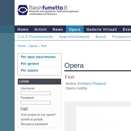
Home
Artisti
News
Opere
Gallerie Virtuali
Even
Cos'è Flashfumetto
Approfondimenti
Bandi
Formazio
Home
>
Opere
> Fiori
Per data inserimento
Per genere
Opera
Per autore
Fiori
LOGIN
Autore:
Emiliano Properzi
Opera inedita
Username
Password
Vuoi inviarci le tue opere?
Iscriviti al portale.
Recupera password