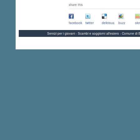
share this
facebook
twitter
delicious
buzz
okn
Servizi per i giovani - Scambi e soggiorni all'estero - Comune 