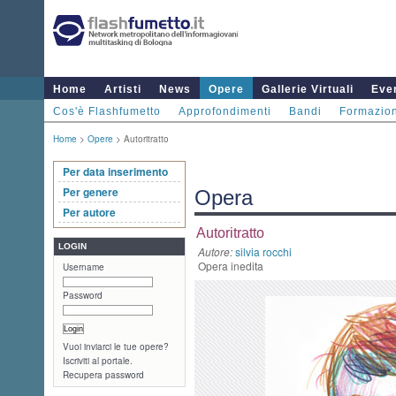
Home
Artisti
News
Opere
Gallerie Virtuali
Even
Cos'è Flashfumetto
Approfondimenti
Bandi
Formazio
Home
>
Opere
> Autoritratto
Per data inserimento
Per genere
Opera
Per autore
Autoritratto
LOGIN
Autore:
silvia rocchi
Opera inedita
Username
Password
Vuoi inviarci le tue opere?
Iscriviti al portale.
Recupera password