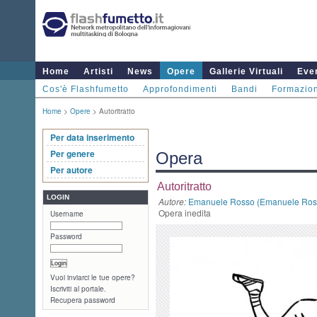
Home
Artisti
News
Opere
Gallerie Virtuali
Even
Cos'è Flashfumetto
Approfondimenti
Bandi
Formazio
Home
>
Opere
> Autoritratto
Per data inserimento
Per genere
Opera
Per autore
Autoritratto
LOGIN
Autore:
Emanuele Rosso (Emanuele Ros
Opera inedita
Username
Password
Vuoi inviarci le tue opere?
Iscriviti al portale.
Recupera password