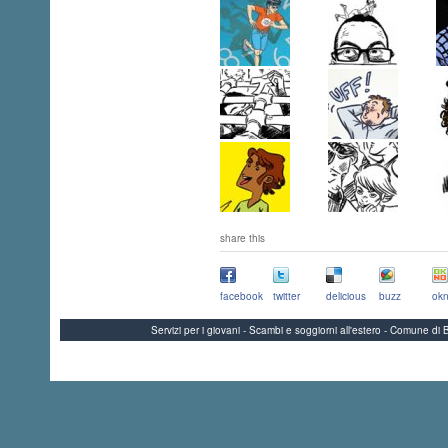
share this
facebook
twitter
delicious
buzz
okn
Servizi per i giovani - Scambi e soggiorni all'estero - Comune 